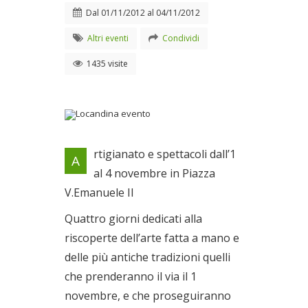
Dal
01/11/2012
al
04/11/2012
Altri eventi
Condividi
1435 visite
Locandina evento
rtigianato e spettacoli dall’1
A
Dal 01/11/2012 al
al 4 novembre in Piazza
04/11/2012
V.Emanuele II
Quattro giorni dedicati alla
riscoperte dell’arte fatta a mano e
delle più antiche tradizioni quelli
che prenderanno il via il 1
novembre, e che proseguiranno