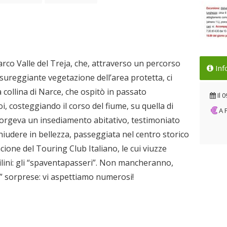
Loc
rco Valle del Treja, che, attraverso un percorso
Inf
Il 
sureggiante vegetazione dell’area protetta, ci
collina di Narce, che ospitò in passato
Il
0
i, costeggiando il corso del fiume, su quella di
A
orgeva un insediamento abitativo, testimoniato
hiudere in bellezza, passeggiata nel centro storico
cione del Touring Club Italiano, le cui viuzze
ilini: gli “spaventapasseri”. Non mancheranno,
” sorprese: vi aspettiamo numerosi!