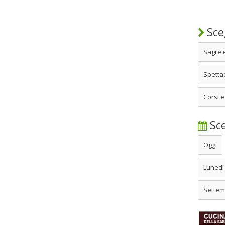
Sceg
Sagre 
Spettac
Corsi e
Sce
Oggi
Lunedì
Settem