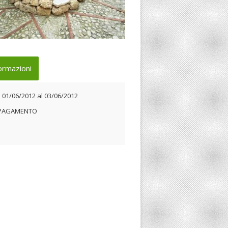
andina evento
ormazioni
 01/06/2012 al 03/06/2012
l
01/06/2012
al
03/06/2012
 PAGAMENTO