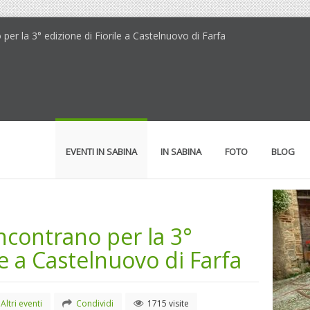
no per la 3° edizione di Fiorile a Castelnuovo di Farfa
EVENTI IN SABINA
IN SABINA
FOTO
BLOG
 incontrano per la 3°
le a Castelnuovo di Farfa
Altri eventi
Condividi
1715 visite