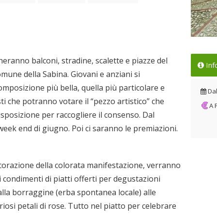
Loc
eranno balconi, stradine, scalette e piazze del
Inf
Dal
omune della Sabina. Giovani e anziani si
mposizione più bella, quella più particolare e
Da
isti che potranno votare il “pezzo artistico” che
A
disposizione per raccogliere il consenso. Dal
week end di giugno. Poi ci saranno le premiazioni.
ecorazione della colorata manifestazione, verranno
 condimenti di piatti offerti per degustazioni
Dalla borraggine (erba spontanea locale) alle
curiosi petali di rose. Tutto nel piatto per celebrare