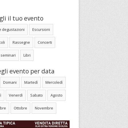
li il tuo evento
e degustazioni
Escursioni
oli
Rassegne
Concerti
 seminari
Libri
gli evento per data
Domani
Martedì
Mercoledì
ì
Venerdì
Sabato
Agosto
bre
Ottobre
Novembre