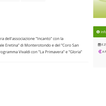
Loc
Inf
Il 
ra dell'associazione "Incanto" con la
Il
2
ale Eretina" di Monterotondo e del "Coro San
programma Vivaldi con "La Primavera" e "Gloria"
A