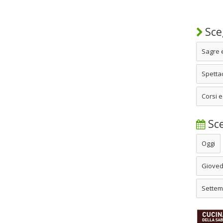
Sceg
Sagre 
Spettac
Corsi e
Sce
Oggi
Gioved
Settem