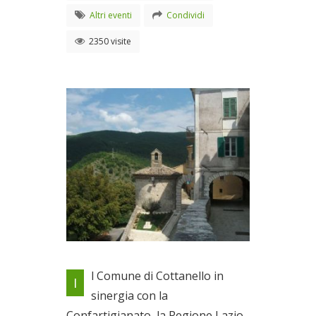
Altri eventi
Condividi
2350 visite
Locandina evento
l Comune di Cottanello in
I
Dal 05/05/2012 al
sinergia con la
06/05/2012
Confartigianato, la Regione Lazio,