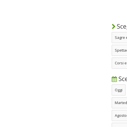
Sceg
Sagre 
Spettac
Corsi e
Sce
Oggi
Marted
Agosto