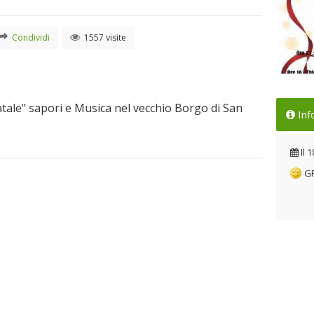
Condividi
1557 visite
Loc
ale" sapori e Musica nel vecchio Borgo di San
Inf
Il 
Il
1
G