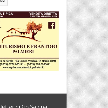
bre
letter di Go Sabina