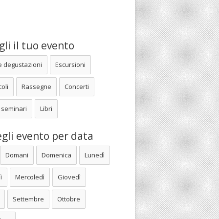
li il tuo evento
e degustazioni
Escursioni
oli
Rassegne
Concerti
 seminari
Libri
gli evento per data
Domani
Domenica
Lunedì
ì
Mercoledì
Giovedì
Settembre
Ottobre