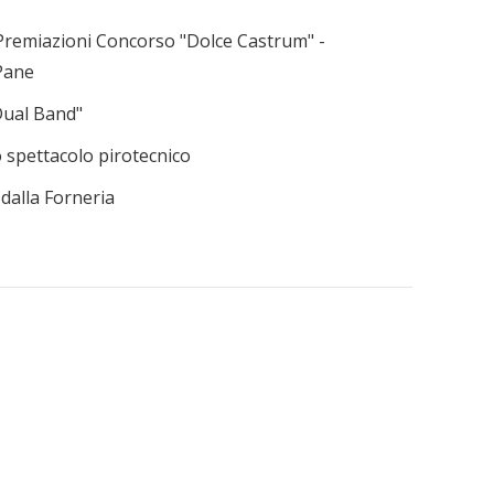
- Premiazioni Concorso "Dolce Castrum" -
 Pane
Dual Band"
 spettacolo pirotecnico
 dalla Forneria