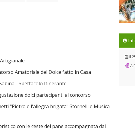
Loc
Inf
Il 
Il
2
Artigianale
A
corso Amatoriale del Dolce fatto in Casa
Sabina - Spettacolo Itinerante
gustazione dolci partecipanti al concorso
tti "Pietro e l'allegra brigata" Stornelli e Musica
loristico con le ceste del pane accompagnata dal