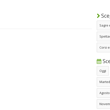
Sceg
Sagre 
Spettac
Corsi e
Sce
Oggi
Marted
Agosto
Novem