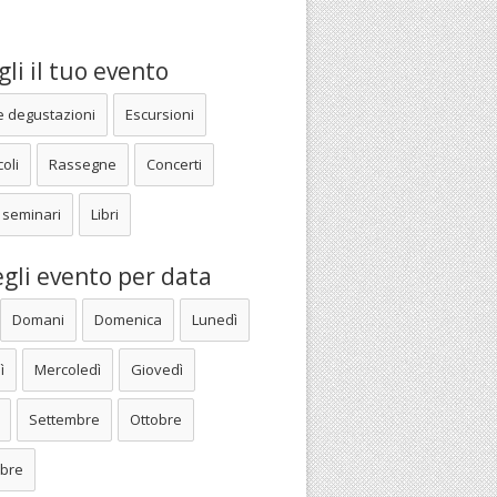
li il tuo evento
e degustazioni
Escursioni
oli
Rassegne
Concerti
 seminari
Libri
gli evento per data
Domani
Domenica
Lunedì
ì
Mercoledì
Giovedì
Settembre
Ottobre
bre