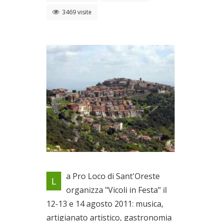
3469 visite
Locandina evento
a Pro Loco di Sant'Oreste
L
Dal 12/08/2011 al
organizza "Vicoli in Festa" il
14/08/2011
12-13 e 14 agosto 2011: musica,
artigianato artistico, gastronomia