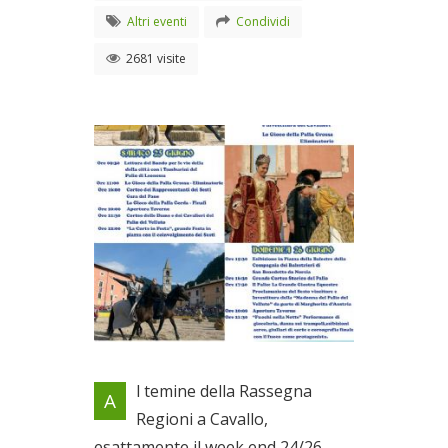
Altri eventi
Condividi
2681 visite
Locandina evento
l temine della Rassegna
A
Dal 24/06/2011 al
Regioni a Cavallo,
29/06/2011
esattamente il week end 24/26