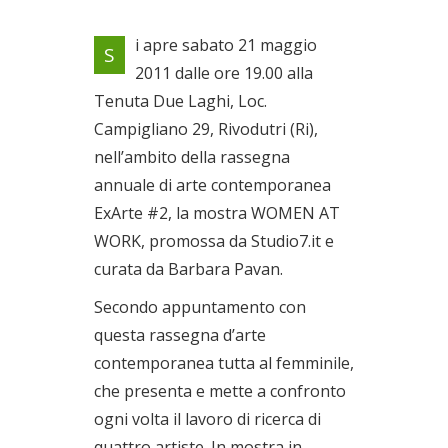
Locandina evento
i apre sabato 21 maggio
S
Dal 21/05/2011 al
2011 dalle ore 19.00 alla
10/07/2011
Tenuta Due Laghi, Loc.
Campigliano 29, Rivodutri (Ri),
nell’ambito della rassegna
annuale di arte contemporanea
ExArte #2, la mostra WOMEN AT
WORK, promossa da Studio7.it e
curata da Barbara Pavan.
Secondo appuntamento con
questa rassegna d’arte
contemporanea tutta al femminile,
che presenta e mette a confronto
ogni volta il lavoro di ricerca di
quattro artiste. In mostra in