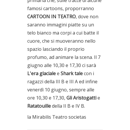
primaria che, sulle tracce di alcune
famosi cartoons, proporranno
CARTOON IN TEATRO
, dove non
saranno immagini piatte su un
telo bianco ma corpi a cui batte il
cuore, che si muoveranno nello
spazio lasciando il proprio
profumo, ad animare la scena. Il 7
giugno alle 10,30 e 17,30 ci sarà
L'era glaciale
e
Shark tale
con i
ragazzi della III B e III A ed infine
venerdì 10 giugno, sempre alle
ore 10,30 e 17,30,
Gli Aristogatti
e
Ratatouille
della II B e IV B.
la Mirabilis Teatro societas