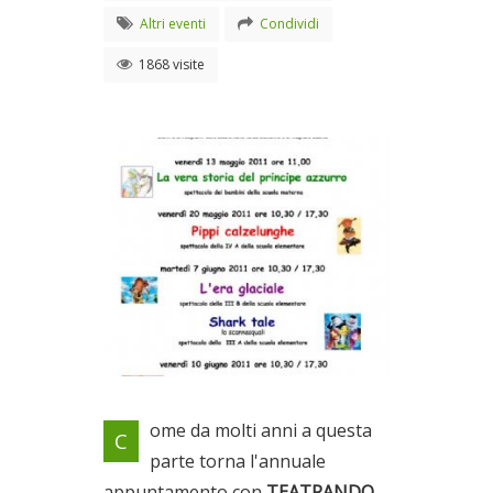
Altri eventi
Condividi
1868 visite
Locandina evento
ome da molti anni a questa
C
Dal 13/05/2011 al
parte torna l'annuale
10/06/2011
appuntamento con
TEATRANDO