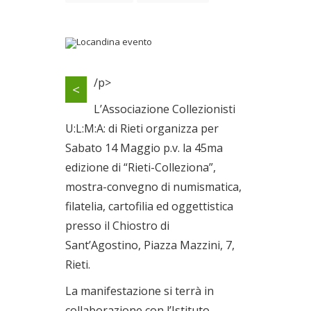
Locandina evento
/p>
<
Il 14/05/2011
L’Associazione Collezionisti
U:L:M:A: di Rieti organizza per
Sabato 14 Maggio p.v. la 45ma
edizione di “Rieti-Colleziona”,
mostra-convegno di numismatica,
filatelia, cartofilia ed oggettistica
presso il Chiostro di
Sant’Agostino, Piazza Mazzini, 7,
Rieti.
La manifestazione si terrà in
collaborazione con l’Istituto