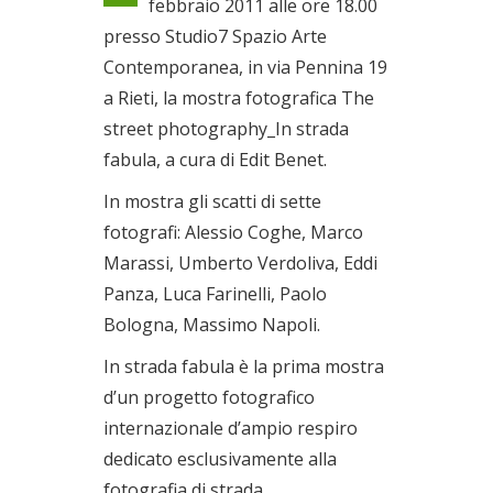
febbraio 2011 alle ore 18.00
05/03/2011
presso Studio7 Spazio Arte
Contemporanea, in via Pennina 19
a Rieti, la mostra fotografica The
street photography_In strada
fabula, a cura di Edit Benet.
In mostra gli scatti di sette
fotografi: Alessio Coghe, Marco
Marassi, Umberto Verdoliva, Eddi
Panza, Luca Farinelli, Paolo
Bologna, Massimo Napoli.
In strada fabula è la prima mostra
d’un progetto fotografico
internazionale d’ampio respiro
dedicato esclusivamente alla
fotografia di strada.