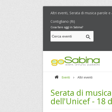
Altri eventi, Serata di musica parole e
Contigliano (Ri)
Cosa fare oggi in Sabina?
Eventi
Altri eventi
Serata di musica
dell'Unicef - 18 