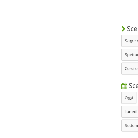
Sceg
Sagre 
Spettac
Corsi e
Sce
Oggi
Lunedì
Settem