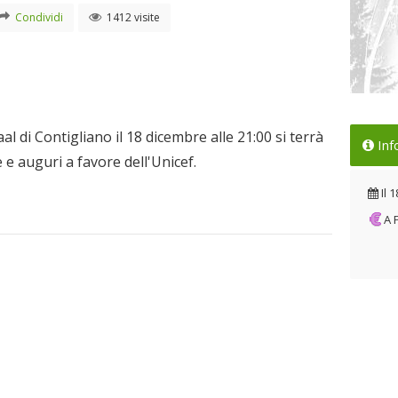
Condividi
1412 visite
Loc
al di Contigliano il 18 dicembre alle 21:00 si terrà
Inf
Il 
 e auguri a favore dell'Unicef.
Il
1
A