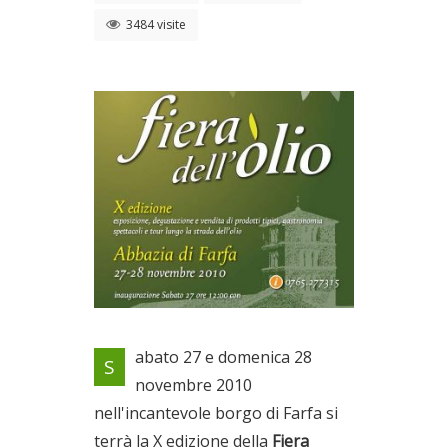
3484 visite
Locandina evento
abato 27 e domenica 28
S
Dal 27/11/2010 al
novembre 2010
28/11/2010
nell'incantevole borgo di Farfa si
terrà la X edizione della
Fiera