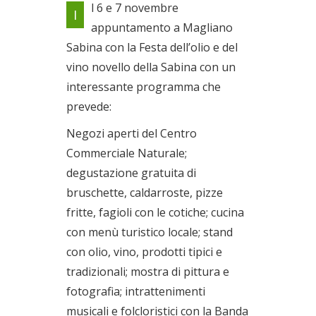
l 6 e 7 novembre
I
Dal 06/11/2010 al
appuntamento a Magliano
07/11/2010
Sabina con la Festa dell’olio e del
vino novello della Sabina con un
interessante programma che
prevede:
Negozi aperti del Centro
Commerciale Naturale;
degustazione gratuita di
bruschette, caldarroste, pizze
fritte, fagioli con le cotiche; cucina
con menù turistico locale; stand
con olio, vino, prodotti tipici e
tradizionali; mostra di pittura e
fotografia; intrattenimenti
musicali e folcloristici con la Banda