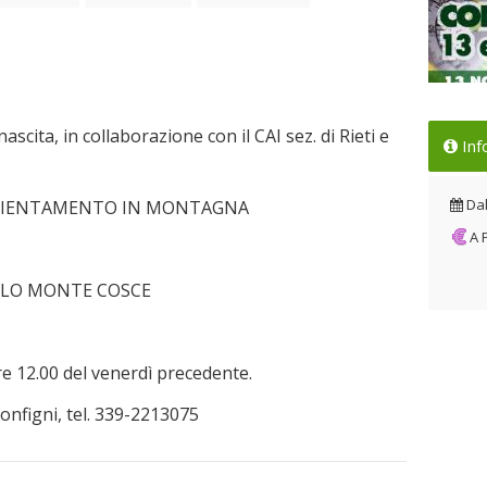
Loc
nascita, in collaborazione con il CAI sez. di Rieti e
Inf
Dal
Da
 ORIENTAMENTO IN MONTAGNA
A
LLO MONTE COSCE
ore 12.00 del venerdì precedente.
onfigni, tel. 339-2213075