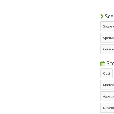
Sceg
Sagre 
Spettac
Corsi e
Sce
Oggi
Marted
Agosto
Novem