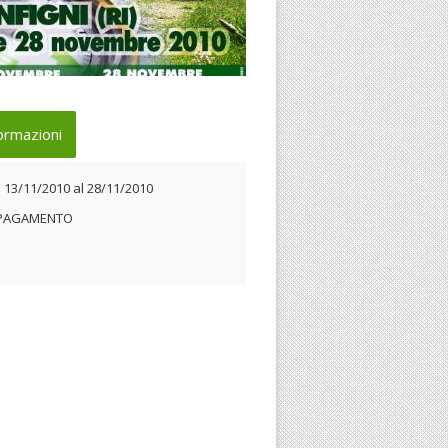
andina evento
ormazioni
 13/11/2010 al 28/11/2010
l
13/11/2010
al
28/11/2010
 PAGAMENTO