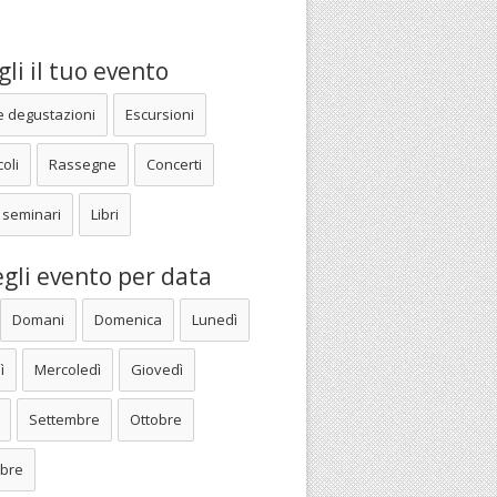
li il tuo evento
e degustazioni
Escursioni
oli
Rassegne
Concerti
 seminari
Libri
gli evento per data
Domani
Domenica
Lunedì
ì
Mercoledì
Giovedì
Settembre
Ottobre
bre