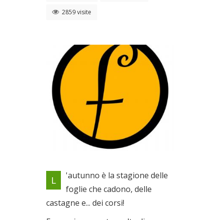
2859 visite
Locandina evento
'autunno è la stagione delle
L
Dal 21/10/2010 al
foglie che cadono, delle
06/11/2010
castagne e... dei corsi!