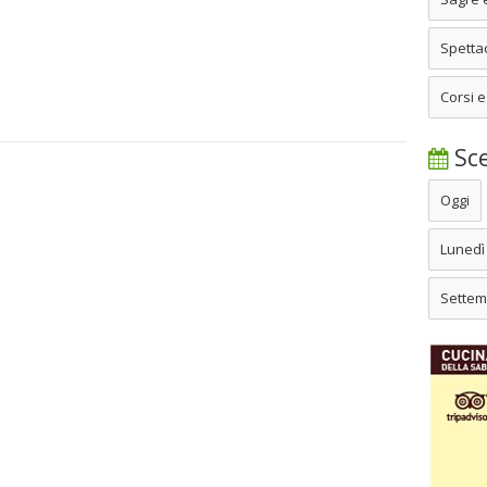
Spettac
Corsi e
Sce
Oggi
Lunedì
Settem