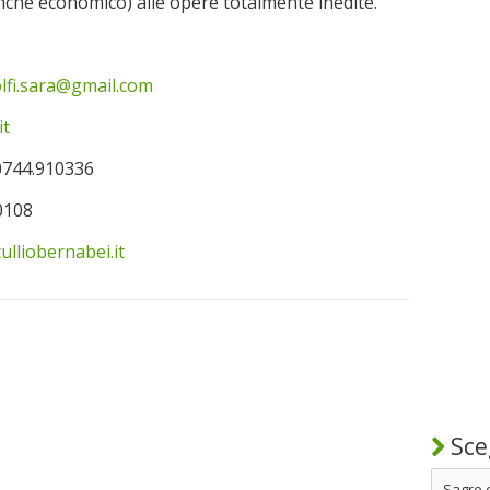
che economico) alle opere totalmente inedite.
lfi.sara@gmail.com
it
0744.910336
0108
ulliobernabei.it
Sceg
Sagre 