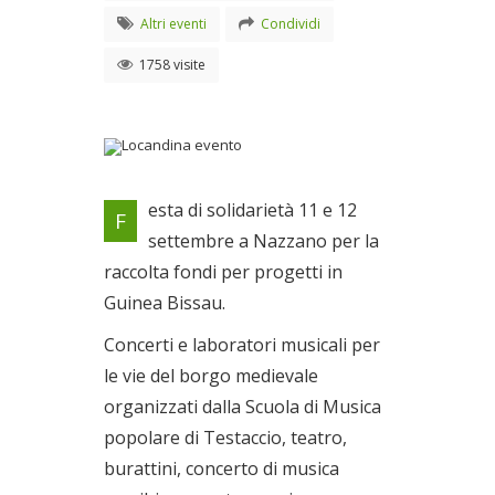
Altri eventi
Condividi
1758 visite
Locandina evento
esta di solidarietà 11 e 12
F
Dal 11/09/2010 al
settembre a Nazzano per la
12/09/2010
raccolta fondi per progetti in
Guinea Bissau.
Concerti e laboratori musicali per
le vie del borgo medievale
organizzati dalla Scuola di Musica
popolare di Testaccio, teatro,
burattini, concerto di musica