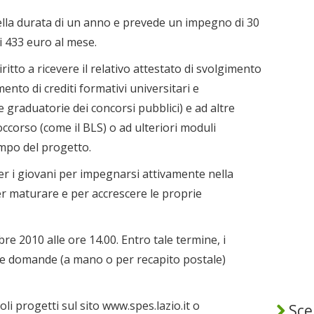
ella durata di un anno e prevede un impegno di 30
 433 euro al mese.
iritto a ricevere il relativo attestato di svolgimento
mento di crediti formativi universitari e
e graduatorie dei concorsi pubblici) e ad altre
soccorso (come il BLS) o ad ulteriori moduli
ampo del progetto.
 per i giovani per impegnarsi attivamente nella
r maturare e per accrescere le proprie
re 2010 alle ore 14.00. Entro tale termine, i
e domande (a mano o per recapito postale)
goli progetti sul sito www.spes.lazio.it o
Sceg