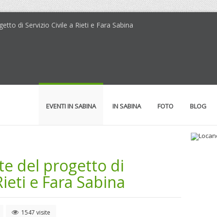
getto di Servizio Civile a Rieti e Fara Sabina
EVENTI IN SABINA
IN SABINA
FOTO
BLOG
te del progetto di
Loc
Rieti e Fara Sabina
1547 visite