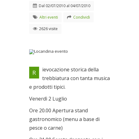
Dal
02/07/2010
al
04/07/2010
Altri eventi
Condividi
2626 visite
Locandina evento
ievocazione storica della
R
Dal 02/07/2010 al
trebbiatura con tanta musica
04/07/2010
e prodotti tipici.
Venerdì 2 Luglio
Ore 20.00 Apertura stand
gastronomico (menu a base di
pesce o carne)