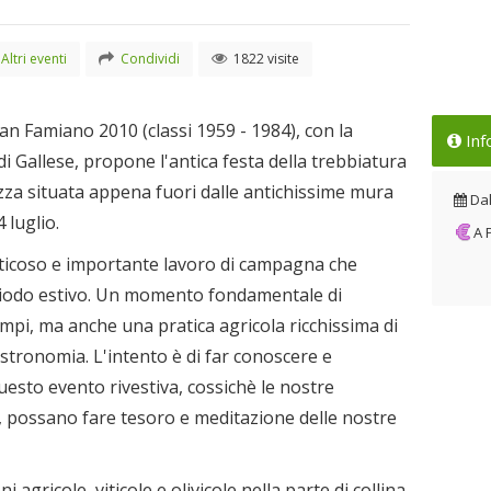
Altri eventi
Condividi
1822 visite
n Famiano 2010 (classi 1959 - 1984), con la
Inf
 Gallese, propone l'antica festa della trebbiatura
iazza situata appena fuori dalle antichissime mura
Da
4 luglio.
A
aticoso e importante lavoro di campagna che
eriodo estivo. Un momento fondamentale di
mpi, ma anche una pratica agricola ricchissima di
gastronomia. L'intento è di far conoscere e
sto evento rivestiva, cossichè le nostre
, possano fare tesoro e meditazione delle nostre
i agricole, viticole e olivicole nella parte di collina