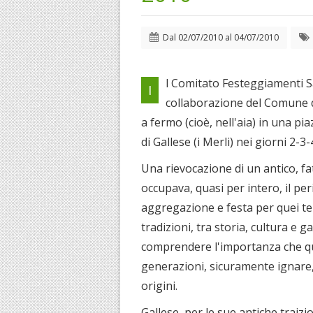
Dal
02/07/2010
al
04/07/2010
l Comitato Festeggiamenti Sa
I
collaborazione del Comune di
a fermo (cioè, nell'aia) in una p
di Gallese (i Merli) nei giorni 2-3-
Una rievocazione di un antico, f
occupava, quasi per intero, il p
aggregazione e festa per quei te
tradizioni, tra storia, cultura e 
comprendere l'importanza che que
generazioni, sicuramente ignare
origini.
Gallese, per le sue antiche traizion