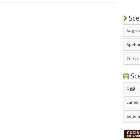
Sceg
Sagre 
Spettac
Corsi e
Sce
Oggi
Lunedì
Settem