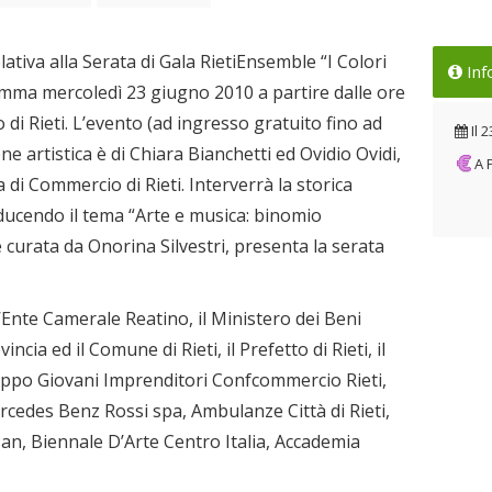
ativa alla Serata di Gala RietiEnsemble “I Colori
Inf
amma mercoledì 23 giugno 2010 a partire dalle ore
 di Rieti. L’evento (ad ingresso gratuito fino ad
Il
2
ne artistica è di Chiara Bianchetti ed Ovidio Ovidi,
A
di Commercio di Rieti. Interverrà la storica
oducendo il tema “Arte e musica: binomio
è curata da Onorina Silvestri, presenta la serata
ll’Ente Camerale Reatino, il Ministero dei Beni
incia ed il Comune di Rieti, il Prefetto di Rieti, il
 Gruppo Giovani Imprenditori Confcommercio Rieti,
rcedes Benz Rossi spa, Ambulanze Città di Rieti,
an, Biennale D’Arte Centro Italia, Accademia