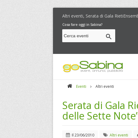
Altri eventi, Serata di Gala RietiEnsem
Cosa fare oggi in Sabina?
Eventi
Altri eventi
Serata di Gala Ri
delle Sette Note
Il
23/06/2010
Altri eventi