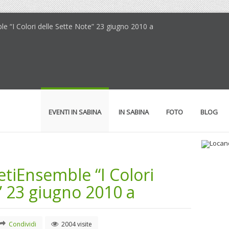
ble “I Colori delle Sette Note” 23 giugno 2010 a
EVENTI IN SABINA
IN SABINA
FOTO
BLOG
etiEnsemble “I Colori
Loc
Il 
” 23 giugno 2010 a
Condividi
2004 visite