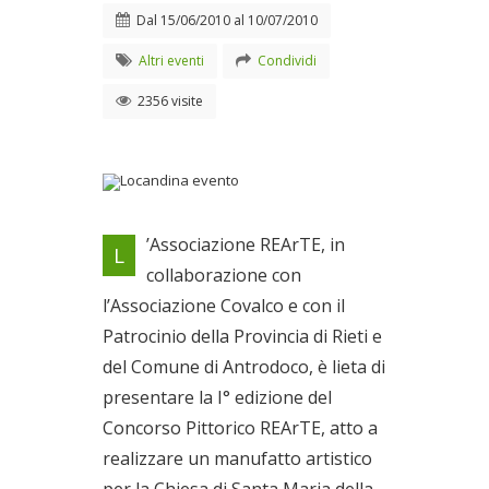
Dal
15/06/2010
al
10/07/2010
Altri eventi
Condividi
2356 visite
Locandina evento
’Associazione REArTE, in
L
Dal 15/06/2010 al
collaborazione con
10/07/2010
l’Associazione Covalco e con il
Patrocinio della Provincia di Rieti e
del Comune di Antrodoco, è lieta di
presentare la I° edizione del
Concorso Pittorico REArTE, atto a
realizzare un manufatto artistico