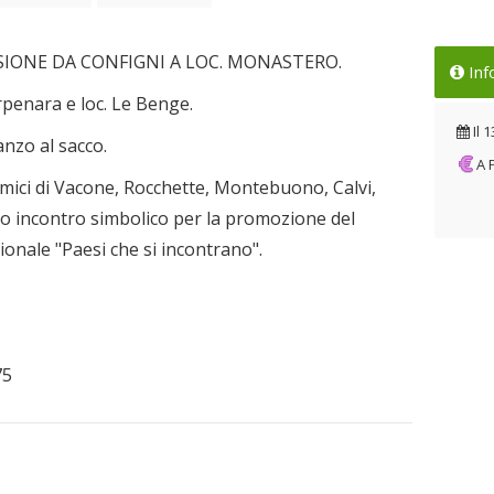
RSIONE DA CONFIGNI A LOC. MONASTERO.
Inf
rpenara e loc. Le Benge.
Il
1
anzo al sacco.
A
i amici di Vacone, Rocchette, Montebuono, Calvi,
imo incontro simbolico per la promozione del
ionale "Paesi che si incontrano".
75