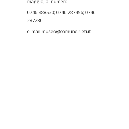
maggio, ai numeri:
0746 488530; 0746 287456; 0746
287280
e-mail museo@comune.rieti.it