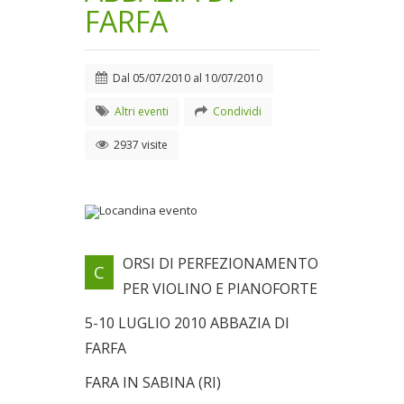
FARFA
Dal
05/07/2010
al
10/07/2010
Altri eventi
Condividi
2937 visite
Locandina evento
ORSI DI PERFEZIONAMENTO
C
Dal 05/07/2010 al
PER VIOLINO E PIANOFORTE
10/07/2010
5-10 LUGLIO 2010 ABBAZIA DI
FARFA
FARA IN SABINA (RI)