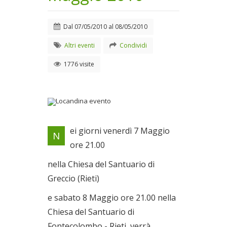
Dal
07/05/2010
al
08/05/2010
Altri eventi
Condividi
1776 visite
Locandina evento
ei giorni venerdì 7 Maggio
N
Dal 07/05/2010 al
ore 21.00
08/05/2010
nella Chiesa del Santuario di
Greccio (Rieti)
e sabato 8 Maggio ore 21.00 nella
Chiesa del Santuario di
Fontecolombo - Rieti, verrà