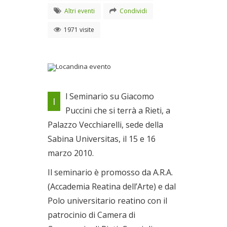
Altri eventi
Condividi
1971 visite
Locandina evento
l Seminario su Giacomo
I
Dal 15/03/2010 al
Puccini che si terrà a Rieti, a
16/03/2010
Palazzo Vecchiarelli, sede della
Sabina Universitas, il 15 e 16
marzo 2010.
Il seminario è promosso da A.R.A.
(Accademia Reatina dell’Arte) e dal
Polo universitario reatino con il
patrocinio di Camera di