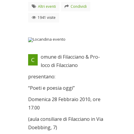
Altri eventi
Condividi
1941 visite
Locandina evento
omune di Filacciano & Pro-
C
Dal 28/02/2010 al
loco di Filacciano
20/02/2010
presentano:
“Poeti e poesia oggi”
Domenica 28 Febbraio 2010, ore
17.00
(aula consiliare di Filacciano in Via
Doebbing, 7)