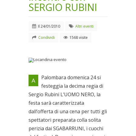
SERGIO RUBINI
Il
24/01/2010
Altri eventi
Condividi
1568 visite
Locandina evento
Palombara domenica 24 si
A
Il 24/01/2010
festeggia la decima regia di
Sergio Rubini L’UOMO NERO, la
festa sarà caratterizzata
dall’offerta di una cena per tutti gli
spettatori preparata colla solita
perizia dai SGABARRUNI, i cuochi