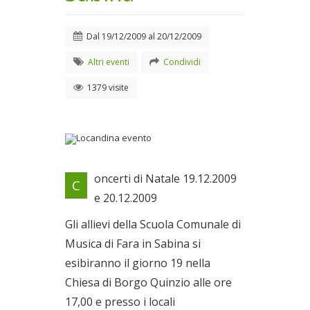
Dal
19/12/2009
al
20/12/2009
Altri eventi
Condividi
1379 visite
Locandina evento
oncerti di Natale 19.12.2009
C
Dal 19/12/2009 al
e 20.12.2009
20/12/2009
Gli allievi della Scuola Comunale di
Musica di Fara in Sabina si
esibiranno il giorno 19 nella
Chiesa di Borgo Quinzio alle ore
17,00 e presso i locali