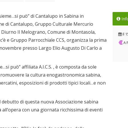
nsieme…si può” di Cantalupo in Sabina in
Inf
ne di Cantalupo, Gruppo Culturale Mercurio
tro Diurno Il Melograno, Comune di Montasola,
Il
1
non c’è e Gruppo Parrocchiale CCS, organizza la prima
A
novembre presso Largo Elio Augusto Di Carlo a
…si può” affiliata A.I.C.S. , è composta da sole
promuovere la cultura enogastronomica sabina,
rcatini, esposizioni di prodotti tipici locali…e non
l debutto di questa nuova Associazione sabina
 all’opera con una giornata ricchissima di eventi