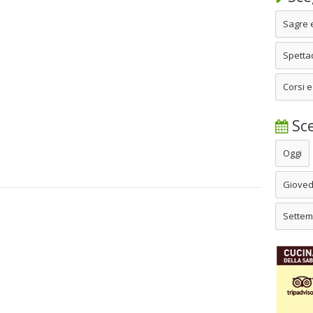
Sagre 
Spettac
Corsi e
Sce
Oggi
Gioved
Settem