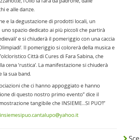
zzanotte, l’Olio la farà da padrone, dalle
hi e alle danze.
e e la degustazione di prodotti locali, un
uno spazio dedicato ai più piccoli che partirà
edievali’ e si chiuderà il pomeriggio con una caccia
Olimpiadi’. Il pomeriggio si colorerà della musica e
lcloristico Città di Cures di Fara Sabina, che
la cena ‘rustica’. La manifestazione si chiuderà
e la sua band.
 associazioni che ci hanno appoggiato e hanno
zione di questo nostro primo evento” dice il
dimostrazione tangibile che INSIEME…SI PUO’!”
insiemesipuo.cantalupo@yahoo.it
Sceg