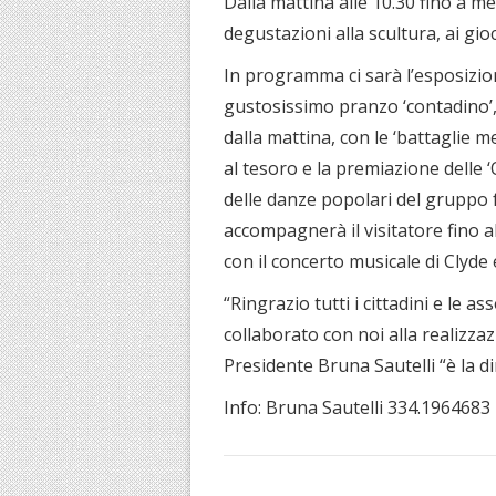
Dalla mattina alle 10.30 fino a me
degustazioni alla scultura, ai gioc
In programma ci sarà l’esposizion
gustosissimo pranzo ‘contadino’, 
dalla mattina, con le ‘battaglie m
al tesoro e la premiazione delle ‘
delle danze popolari del gruppo fo
accompagnerà il visitatore fino al
con il concerto musicale di Clyde 
“Ringrazio tutti i cittadini e le
collaborato con noi alla realizza
Presidente Bruna Sautelli “è la 
Info: Bruna Sautelli 334.1964683