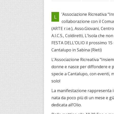
’Associazione Ricreativa “I
L
collaborazione con il Comu
(ARTE r.i.e.), Asso.Giovani, Cen
A.I.C.S., Coldiretti, L’Isola che 
FESTA DELL’OLIO il prossimo 15 
Cantalupo in Sabina (Rieti)
L’Associazione Ricreativa “Insieme
donne e nasce per diffondere e 
specie a Cantalupo, con eventi, me
solo!
La manifestazione rappresenta i
nata da poco più di un mese e già
dedicata all’Olio.