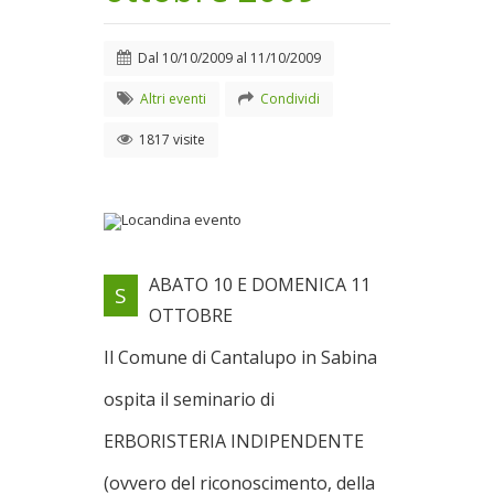
Dal
10/10/2009
al
11/10/2009
Altri eventi
Condividi
1817 visite
Locandina evento
ABATO 10 E DOMENICA 11
S
Dal 10/10/2009 al
OTTOBRE
11/10/2009
Il Comune di Cantalupo in Sabina
ospita il seminario di
ERBORISTERIA INDIPENDENTE
(ovvero del riconoscimento, della