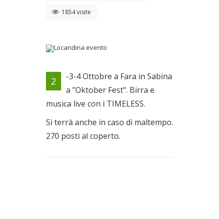
1854 visite
Locandina evento
-3-4 Ottobre a Fara in Sabina
2
Dal 02/10/2009 al
a "Oktober Fest". Birra e
04/10/2009
musica live con i TIMELESS.
Si terrà anche in caso di maltempo.
270 posti al coperto.