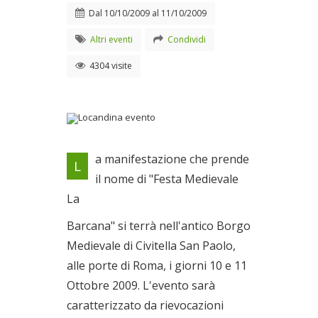
Dal
10/10/2009
al
11/10/2009
Altri eventi
Condividi
4304 visite
Locandina evento
a manifestazione che prende
L
Dal 10/10/2009 al
il nome di "Festa Medievale
11/10/2009
La
Barcana" si terrà nell'antico Borgo
Medievale di Civitella San Paolo,
alle porte di Roma, i giorni 10 e 11
Ottobre 2009. L'evento sarà
caratterizzato da rievocazioni