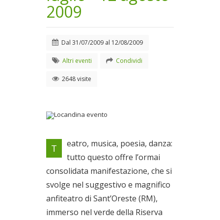
2009
Dal
31/07/2009
al
12/08/2009
Altri eventi
Condividi
2648 visite
Locandina evento
eatro, musica, poesia, danza:
T
Dal 31/07/2009 al
tutto questo offre l’ormai
12/08/2009
consolidata manifestazione, che si
svolge nel suggestivo e magnifico
anfiteatro di Sant’Oreste (RM),
immerso nel verde della Riserva