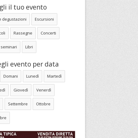
li il tuo evento
e degustazioni
Escursioni
oli
Rassegne
Concerti
 seminari
Libri
gli evento per data
Domani
Lunedì
Martedì
edì
Giovedì
Venerdì
Settembre
Ottobre
bre