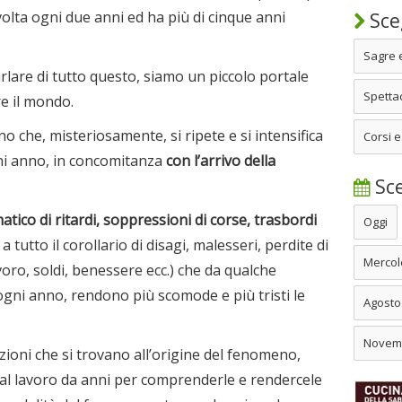
olta ogni due anni ed ha più di cinque anni
Sceg
Sagre 
are di tutto questo, siamo un piccolo portale
Spettac
e il mondo.
che, misteriosamente, si ripete e si intensifica
Corsi e
ni anno, in concomitanza
con l’arrivo della
Sce
matico di ritardi, soppressioni di corse, trasbordi
Oggi
a tutto il corollario di disagi, malesseri, perdite di
Mercol
voro, soldi, benessere ecc.) che da qualche
gni anno, rendono più scomode e più tristi le
Agosto
Novem
ioni che si trovano all’origine del fenomeno,
 al lavoro da anni per comprenderle e rendercele