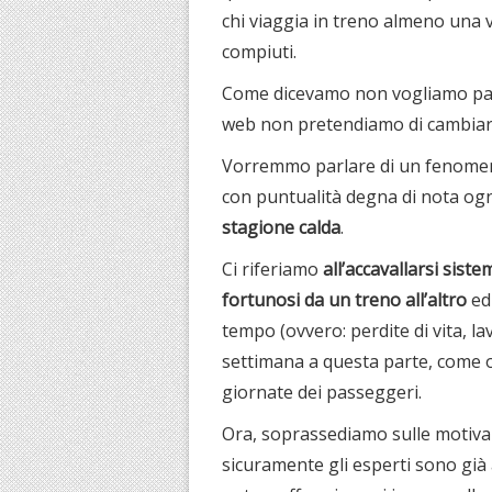
chi viaggia in treno almeno una v
compiuti.
Come dicevamo non vogliamo parl
web non pretendiamo di cambiar
Vorremmo parlare di un fenomeno 
con puntualità degna di nota og
stagione calda
.
Ci riferiamo
all’accavallarsi siste
fortunosi da un treno all’altro
ed 
tempo (ovvero: perdite di vita, la
settimana a questa parte, come o
giornate dei passeggeri.
Ora, soprassediamo sulle motivaz
sicuramente gli esperti sono già