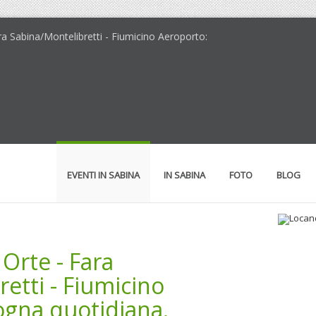
Fara Sabina/Montelibretti - Fiumicino Aeroporto:
EVENTI IN SABINA
IN SABINA
FOTO
BLOG
 Orte - Fara
Loc
etti - Fiumicino
ogna quotidiana.