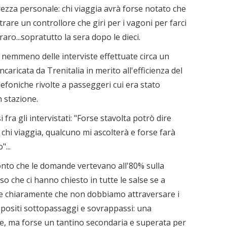
urezza personale: chi viaggia avrà forse notato che
rare un controllore che giri per i vagoni per farci
raro...sopratutto la sera dopo le dieci.
 nemmeno delle interviste effettuate circa un
aricata da Trenitalia in merito all'efficienza del
lefoniche rivolte a passeggeri cui era stato
n stazione.
 fra gli intervistati: "Forse stavolta potrò dire
chi viaggia, qualcuno mi ascolterà e forse farà
"...
onto che le domande vertevano all'80% sulla
so che ci hanno chiesto in tutte le salse se a
ire chiaramente che non dobbiamo attraversare i
ppositi sottopassaggi e sovrappassi: una
, ma forse un tantino secondaria e superata per