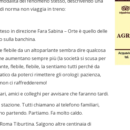
e modalità del fenomeno stesso, descrivendo una
i di norma non viaggia in treno:
tteso in direzione Fara Sabina – Orte è quello delle
o sulla banchina.
ile flebile da un altoparlante sembra dire qualcosa
che aumentano sempre più (la società si scusa per
ante, flebile, flebile, la sentiamo tutti perché da
atico da poterci rimettere gli orologi: pazienza,
non ci raffredderemo!
ri, amici e colleghi per avvisare che faranno tardi.
n stazione. Tutti chiamano al telefono familiari,
nno partendo. Partiamo. Fa molto caldo.
a Roma Tiburtina. Salgono altre centinaia di