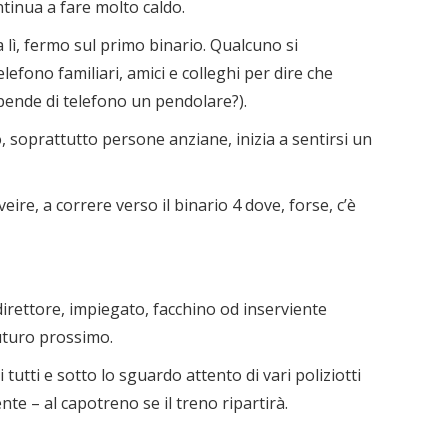
ntinua a fare molto caldo.
a lì, fermo sul primo binario. Qualcuno si
lefono familiari, amici e colleghi per dire che
ende di telefono un pendolare?).
 soprattutto persone anziane, inizia a sentirsi un
eire, a correre verso il binario 4 dove, forse, c’è
irettore, impiegato, facchino od inserviente
futuro prossimo.
tutti e sotto lo sguardo attento di vari poliziotti
e – al capotreno se il treno ripartirà.