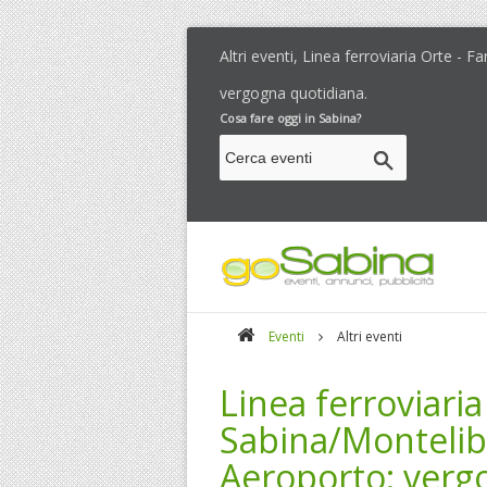
Altri eventi, Linea ferroviaria Orte - 
vergogna quotidiana.
Cosa fare oggi in Sabina?
Eventi
Altri eventi
Linea ferroviaria
Sabina/Montelibr
Aeroporto: verg