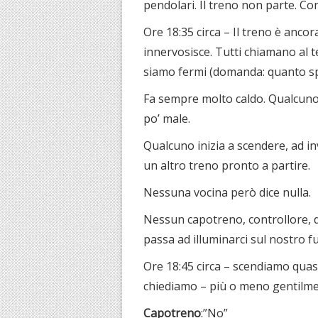
pendolari. Il treno non parte. Co
Ore 18:35 circa – Il treno è ancor
innervosisce. Tutti chiamano al te
siamo fermi (domanda: quanto sp
Fa sempre molto caldo. Qualcuno,
po’ male.
Qualcuno inizia a scendere, ad inv
un altro treno pronto a partire.
Nessuna vocina però dice nulla.
Nessun capotreno, controllore, d
passa ad illuminarci sul nostro 
Ore 18:45 circa – scendiamo quasi 
chiediamo – più o meno gentilment
Capotreno
:”No”