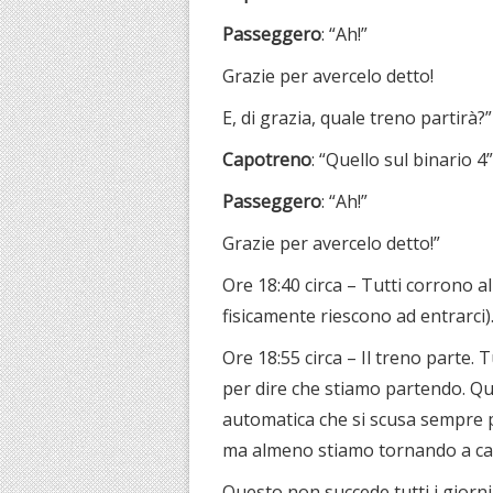
Passeggero
: “Ah!”
Grazie per avercelo detto!
E, di grazia, quale treno partirà?”
Capotreno
: “Quello sul binario 4”
Passeggero
: “Ah!”
Grazie per avercelo detto!”
Ore 18:40 circa – Tutti corrono al
fisicamente riescono ad entrarci)
Ore 18:55 circa – Il treno parte. T
per dire che stiamo partendo. Qu
automatica che si scusa sempre per
ma almeno stiamo tornando a cas
Questo non succede tutti i giorni