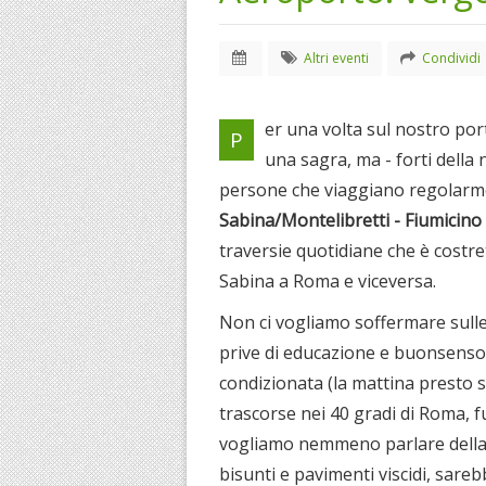
Altri eventi
Condividi
er una volta sul nostro por
P
una sagra, ma - forti della 
persone che viaggiano regolarme
Sabina/Montelibretti - Fiumicin
traversie quotidiane che è costret
Sabina a Roma e viceversa.
Non ci vogliamo soffermare sulle
prive di educazione e buonsenso, 
condizionata (la mattina presto si
trascorse nei 40 gradi di Roma, 
vogliamo nemmeno parlare della pul
bisunti e pavimenti viscidi, sar