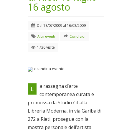
16 agosto
Dal
18/07/2009
al
16/08/2009
Altri eventi
Condividi
1736 visite
Locandina evento
a rassegna d’arte
L
Dal 18/07/2009 al
contemporanea curata e
16/08/2009
promossa da Studio7.it alla
Libreria Moderna, in via Garibaldi
272 a Rieti, prosegue con la
mostra personale dell’artista