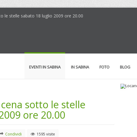
to le stelle sabato 18 luglio 2009 ore 20.00
EVENTI IN SABINA
IN SABINA
FOTO
BLOG
cena sotto le stelle
Loc
Il 
 2009 ore 20.00
Condividi
1595 visite