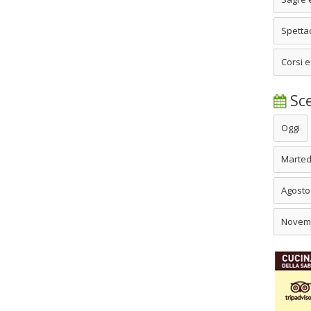
Spettac
Corsi e
Sce
Oggi
Marted
Agosto
Novem