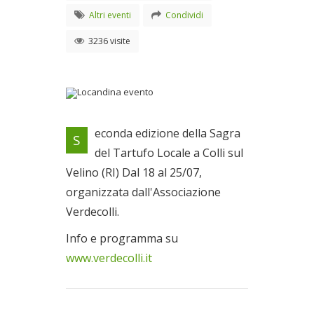
Altri eventi
Condividi
3236 visite
Locandina evento
econda edizione della Sagra
S
Dal 18/07/2009 al
del Tartufo Locale a Colli sul
25/07/2009
Velino (RI) Dal 18 al 25/07,
organizzata dall'Associazione
Verdecolli.
Info e programma su
www.verdecolli.it