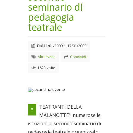
seminario di
pedagogia
teatrale
Dal
11/01/2009
al
17/01/2009
Altri eventi
Condividi
1623 visite
Locandina evento
TEATRANTI DELLA
"
Dal 11/01/2009 al
MALANOTTE": numerose le
17/01/2009
iscrizioni al secondo seminario di
pedagogia teatrale organizzato