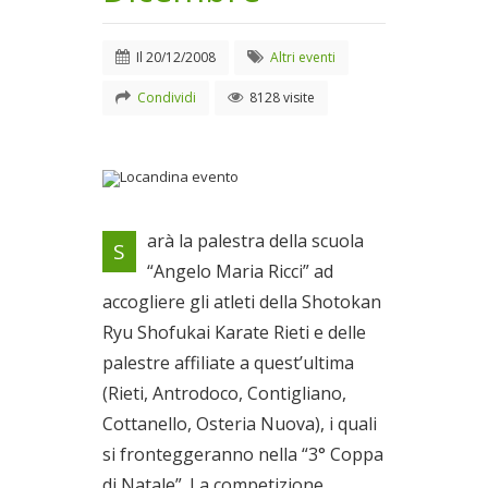
Il
20/12/2008
Altri eventi
Condividi
8128 visite
Locandina evento
arà la palestra della scuola
S
Il 20/12/2008
“Angelo Maria Ricci” ad
accogliere gli atleti della Shotokan
Ryu Shofukai Karate Rieti e delle
palestre affiliate a quest’ultima
(Rieti, Antrodoco, Contigliano,
Cottanello, Osteria Nuova), i quali
si fronteggeranno nella “3° Coppa
di Natale”. La competizione,