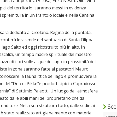
 della Cooperativa Vicosa, Enzo Nesta. Olio, vino
ipici del territorio, saranno messi in evidenza
i spremitura in un frantoio locale e nella Cantina
sarà dedicato al Cicolano. Regina della puntata,
conterà le vicende del santuario di Santa Filippa
ago Salto ed oggi ricostruito più in alto. In
Pascalizi, un tempo madre spirituale del maestro
zzo di fiori sulle acque del lago in prossimità del
viste in zona saranno fatte ai pescatori Mauro
 conoscere la fauna ittica del lago e promuovere la
iche del “Duo di Pikke”e prodotti tipici a Capradosso
iternia” di Settimio Paleotti. Un luogo dall’atmosfera
reato dalle abili mani del proprietario che da
enditore. Nella sua struttura tutto, dalle sedie ai
Sceg
, è stato realizzato artigianalmente con materiali
Sagre 