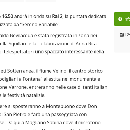
 16.50
andrà in onda su
Rai 2
, la puntata dedicata
Inf
lizzata da “Sereno Variabile”.
Il
2
ldo Bevilacqua è stata registrata in zona nei
iella Squillace e la collaborazione di Anna Rita
 ai telespettatori
uno spaccato interessante della
eti Sotterranea, il fiume Velino, il centro storico
Modigliani a Fontana” allestita nel monumentale
ne Varrone, entreranno nelle case di tanti italiani
 le festività natalizie.
ecamere si sposteranno a Montebuono dove Don
 di San Pietro e farà una passeggiata con
ese. Da qui a Magliano Sabina dove il microfono