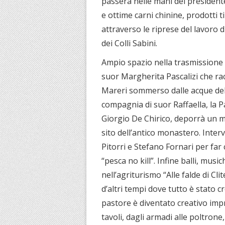
passerà nelle mani del presidente
e ottime carni chinine, prodotti t
attraverso le riprese del lavoro d
dei Colli Sabini.
Ampio spazio nella trasmissione 
suor Margherita Pascalizi che rac
Mareri sommerso dalle acque del l
compagnia di suor Raffaella, la 
Giorgio De Chirico, deporrà un ma
sito dell’antico monastero. Inter
Pitorri e Stefano Fornari per far
“pesca no kill”. Infine balli, mus
nell’agriturismo “Alle falde di Cl
d’altri tempi dove tutto è stato c
pastore è diventato creativo impr
tavoli, dagli armadi alle poltrone