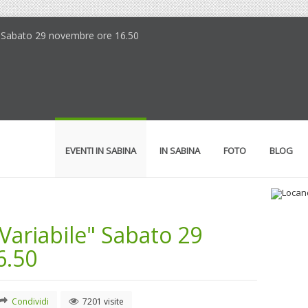
le" Sabato 29 novembre ore 16.50
EVENTI IN SABINA
IN SABINA
FOTO
BLOG
 Variabile" Sabato 29
Loc
Il 
6.50
Condividi
7201 visite