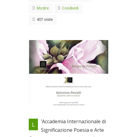
Mostre
Condividi
407 visite
Mostra dell’Artista Salvatore
’Accademia Internazionale di
L
Petrelli
Significazione Poesia e Arte
Dal 25/06/2025 al